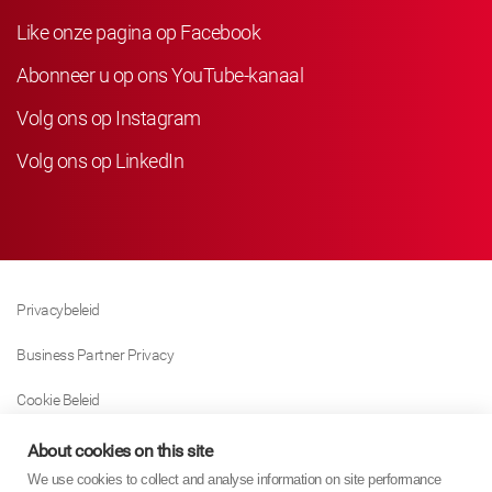
Like onze pagina op Facebook
Abonneer u op ons YouTube-kanaal
Volg ons op Instagram
Volg ons op LinkedIn
Privacybeleid
Business Partner Privacy
Cookie Beleid
Modern Slavery Act Policy
About cookies on this site
We use cookies to collect and analyse information on site performance
Tax Strategy