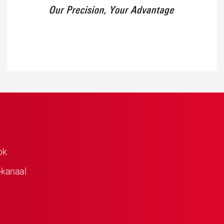
ok
-kanaal