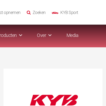
ct opnemen
Zoeken
KYB Sport
roducten
Over
Media