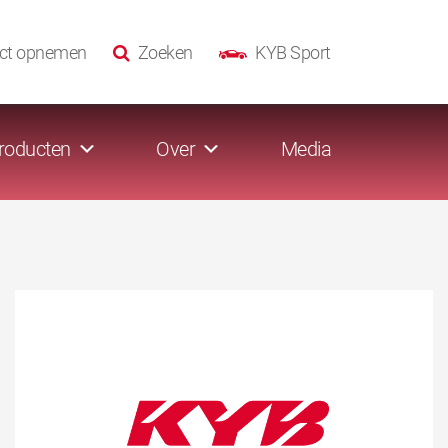
ct opnemen
Zoeken
KYB Sport
roducten
Over
Media