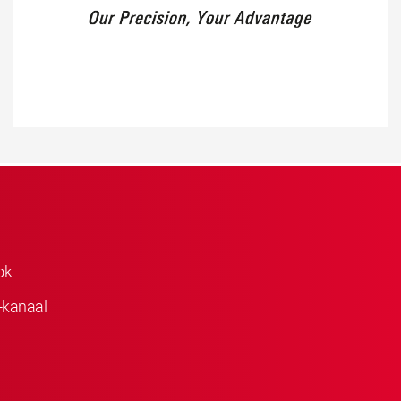
ok
-kanaal