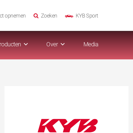
ct opnemen
Zoeken
KYB Sport
roducten
Over
Media