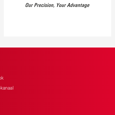
ok
-kanaal