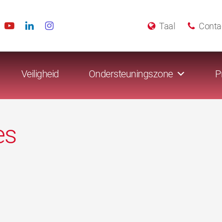
Taal
Conta
Veiligheid
Ondersteuningszone
P
es