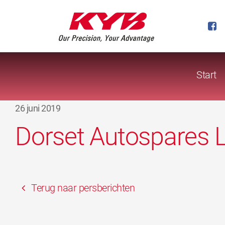
Start
26 juni 2019
Dorset Autospares 
Terug naar persberichten