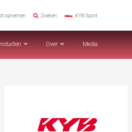
ct opnemen
Zoeken
KYB Sport
roducten
Over
Media