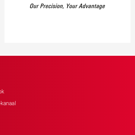
ok
-kanaal