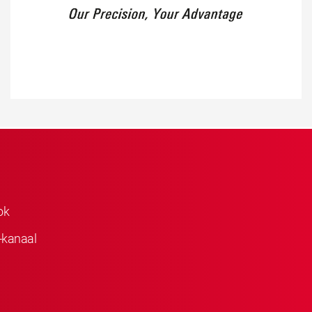
ok
-kanaal