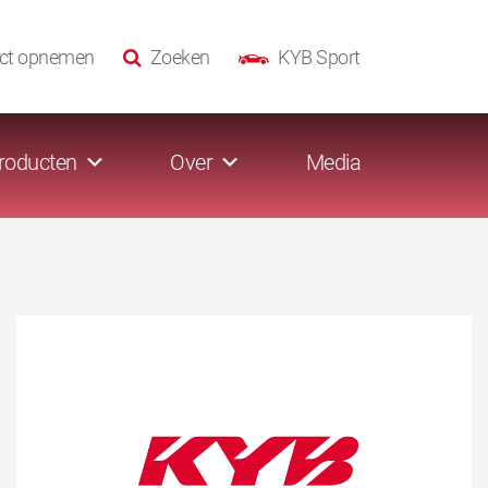
ct opnemen
Zoeken
KYB Sport
roducten
Over
Media