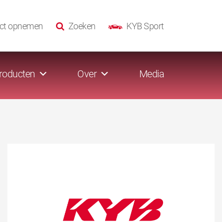
ct opnemen
Zoeken
KYB Sport
roducten
Over
Media