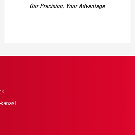
ok
-kanaal