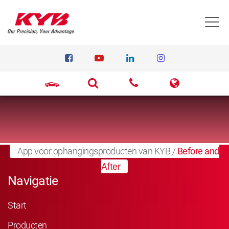
T
App voor ophangingsproducten van KYB
/
Before and
After
Navigatie
Start
Producten