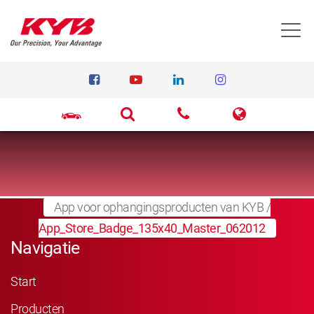
T
App voor ophangingsproducten van KYB
/
App_Store_Badge_135x40_Master_062012
Navigatie
Start
Producten