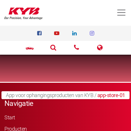
T
App voor ophangingsproducten van KYB
/
app-store-01
Navigatie
Start
Producten