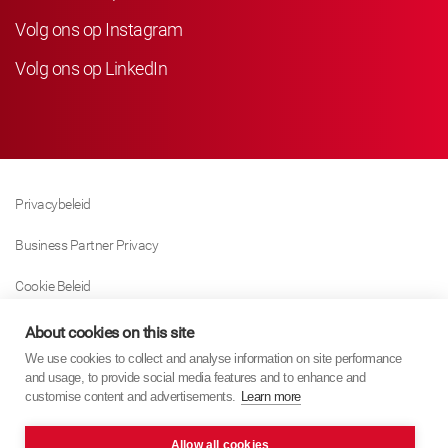
Volg ons op Instagram
Volg ons op LinkedIn
Privacybeleid
Business Partner Privacy
Cookie Beleid
Modern Slavery Act Policy
About cookies on this site
We use cookies to collect and analyse information on site performance
Tax Strategy
and usage, to provide social media features and to enhance and
customise content and advertisements.
Learn more
Imprint
Allow all cookies