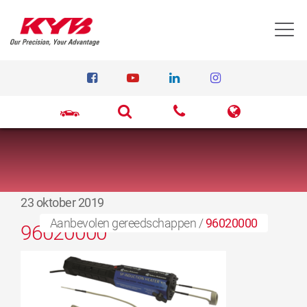
T
23 oktober 2019
Aanbevolen gereedschappen
/
96020000
96020000