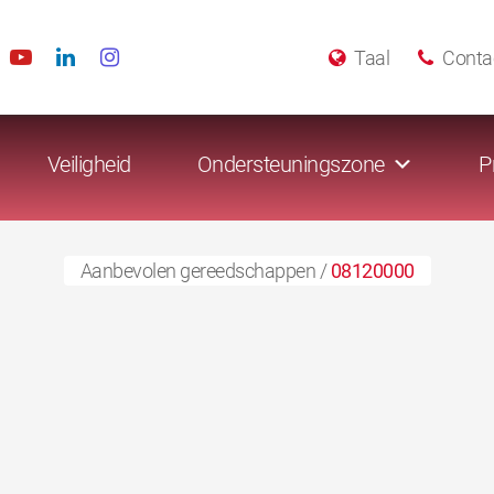
Taal
Conta
Veiligheid
Ondersteuningszone
P
Aanbevolen gereedschappen
/
08120000