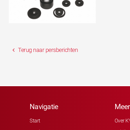
Terug naar persberichten
Navigatie
Meer
Start
Over K