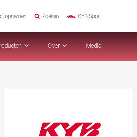
ct opnemen
Zoeken
KYB Sport
roducten
Over
Media