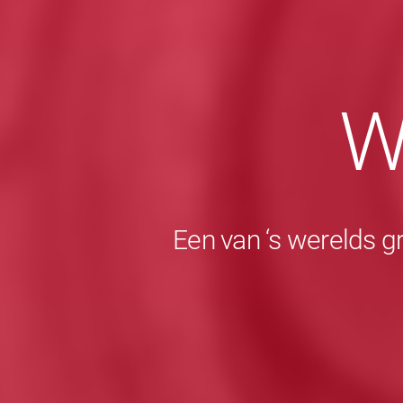
W
Een van ‘s werelds g