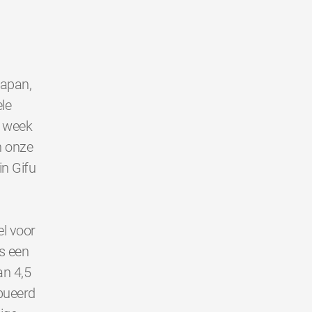
Japan,
le
e week
n onze
in Gifu
l voor
s een
an 4,5
bueerd