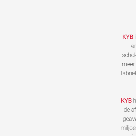
KYB
i
en
schok
meer 
fabrie
KYB
h
de a
geava
miljo