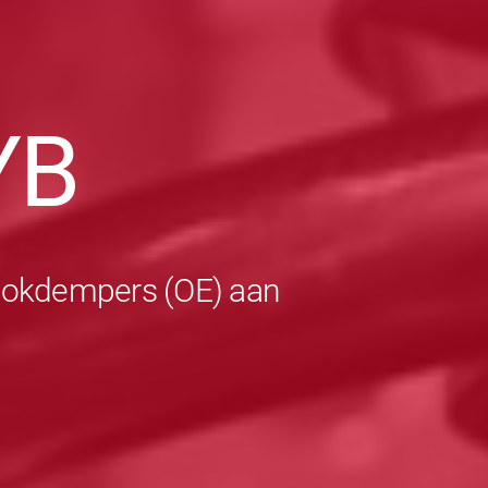
YB
schokdempers (OE) aan