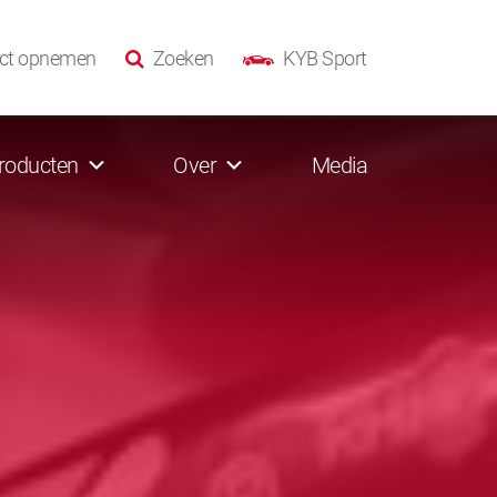
ct opnemen
Zoeken
KYB Sport
roducten
Over
Media