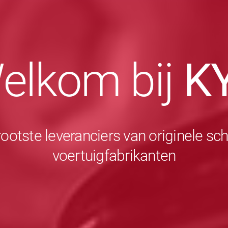
elkom bij
K
rootste leveranciers van originele 
voertuigfabrikanten