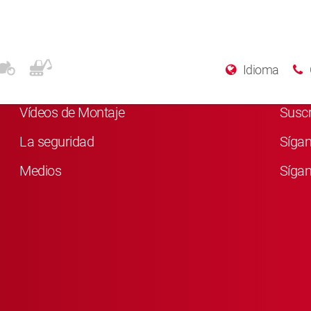
Para más información
Rede
Idioma
Quiénes somos
Me g
Vídeos de Montaje
Susc
La seguridad
Síga
Medios
Sígan