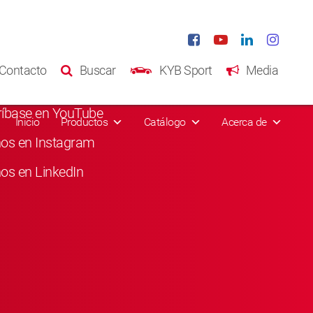
s Sociales
Contacto
Buscar
KYB Sport
Media
usta en Facebook
ríbase en YouTube
Inicio
Productos
Catálogo
Acerca de
nos en Instagram
os en LinkedIn