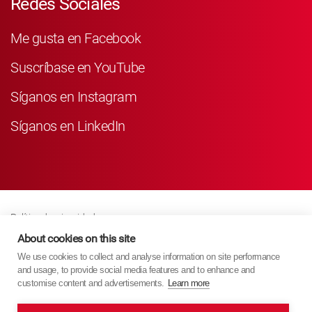
Redes Sociales
Me gusta en Facebook
Suscríbase en YouTube
Síganos en Instagram
Síganos en LinkedIn
Política de privacidad
Business Partner Privacy
About cookies on this site
We use cookies to collect and analyse information on site performance
Política De Cookies
and usage, to provide social media features and to enhance and
Modern Slavery Act Policy
customise content and advertisements.
Learn more
Imprint