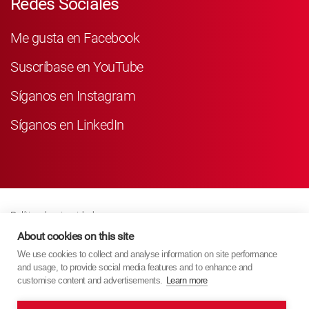
Redes Sociales
Me gusta en Facebook
Suscríbase en YouTube
Síganos en Instagram
Síganos en LinkedIn
Política de privacidad
Business Partner Privacy
About cookies on this site
We use cookies to collect and analyse information on site performance
Política De Cookies
and usage, to provide social media features and to enhance and
Modern Slavery Act Policy
customise content and advertisements.
Learn more
Imprint