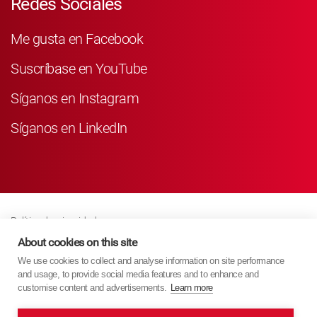
Redes Sociales
Me gusta en Facebook
Suscríbase en YouTube
Síganos en Instagram
Síganos en LinkedIn
Política de privacidad
Business Partner Privacy
About cookies on this site
We use cookies to collect and analyse information on site performance
Política De Cookies
and usage, to provide social media features and to enhance and
Modern Slavery Act Policy
customise content and advertisements.
Learn more
Imprint