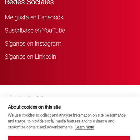
Redes Sociales
Me gusta en Facebook
Suscríbase en YouTube
Síganos en Instagram
Síganos en LinkedIn
Política de privacidad
Business Partner Privacy
About cookies on this site
We use cookies to collect and analyse information on site performance
Política De Cookies
and usage, to provide social media features and to enhance and
Modern Slavery Act Policy
customise content and advertisements.
Learn more
Imprint