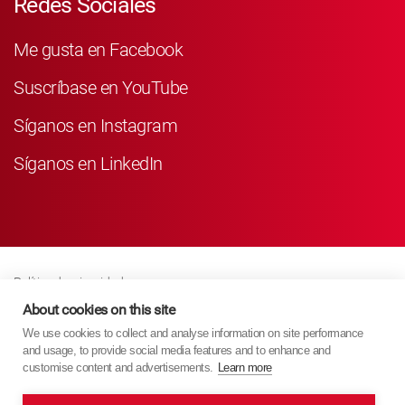
Redes Sociales
Me gusta en Facebook
Suscríbase en YouTube
Síganos en Instagram
Síganos en LinkedIn
Política de privacidad
Business Partner Privacy
About cookies on this site
We use cookies to collect and analyse information on site performance
Política De Cookies
and usage, to provide social media features and to enhance and
Modern Slavery Act Policy
customise content and advertisements.
Learn more
Imprint