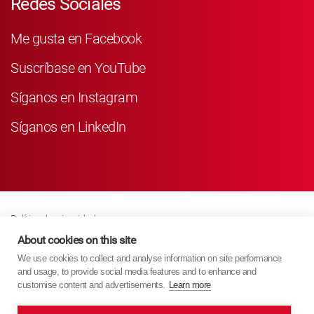
Redes Sociales
Me gusta en Facebook
Suscríbase en YouTube
Síganos en Instagram
Síganos en LinkedIn
Política de privacidad
Business Partner Privacy
About cookies on this site
We use cookies to collect and analyse information on site performance
Política De Cookies
and usage, to provide social media features and to enhance and
Modern Slavery Act Policy
customise content and advertisements.
Learn more
Imprint