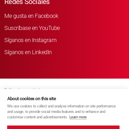
Redes Sociales
Me gusta en Facebook
Suscríbase en YouTube
Síganos en Instagram
Síganos en LinkedIn
Política de privacidad
Business Partner Privacy
About cookies on this site
We use cookies to collect and analyse information on site performance
Política De Cookies
and usage, to provide social media features and to enhance and
Modern Slavery Act Policy
customise content and advertisements.
Learn more
Imprint