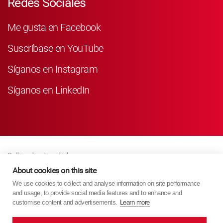
Redes Sociales
Me gusta en Facebook
Suscríbase en YouTube
Síganos en Instagram
Síganos en LinkedIn
Política de privacidad
Business Partner Privacy
About cookies on this site
We use cookies to collect and analyse information on site performance
Política De Cookies
and usage, to provide social media features and to enhance and
Modern Slavery Act Policy
customise content and advertisements.
Learn more
Imprint