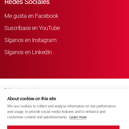
Redes Sociales
Me gusta en Facebook
Suscríbase en YouTube
Síganos en Instagram
Síganos en LinkedIn
Política de privacidad
Business Partner Privacy
About cookies on this site
We use cookies to collect and analyse information on site performance
Política De Cookies
and usage, to provide social media features and to enhance and
Modern Slavery Act Policy
customise content and advertisements.
Learn more
Imprint