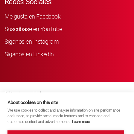
Redes Sociales
Me gusta en Facebook
Suscríbase en YouTube
Síganos en Instagram
Síganos en LinkedIn
Política de privacidad
Business Partner Privacy
About cookies on this site
We use cookies to collect and analyse information on site performance
Política De Cookies
and usage, to provide social media features and to enhance and
Modern Slavery Act Policy
customise content and advertisements.
Learn more
Imprint