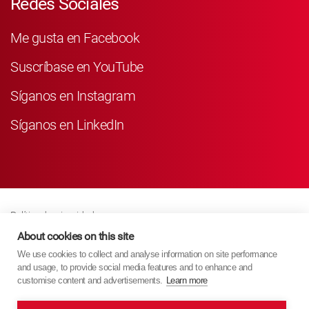
Redes Sociales
Me gusta en Facebook
Suscríbase en YouTube
Síganos en Instagram
Síganos en LinkedIn
Política de privacidad
Business Partner Privacy
About cookies on this site
We use cookies to collect and analyse information on site performance
Política De Cookies
and usage, to provide social media features and to enhance and
Modern Slavery Act Policy
customise content and advertisements.
Learn more
Imprint