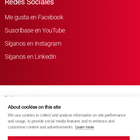
Redes Sociales
Me gusta en Facebook
Suscríbase en YouTube
Síganos en Instagram
Síganos en LinkedIn
Política de privacidad
Business Partner Privacy
About cookies on this site
We use cookies to collect and analyse information on site performance
Política De Cookies
and usage, to provide social media features and to enhance and
Modern Slavery Act Policy
customise content and advertisements.
Learn more
Imprint