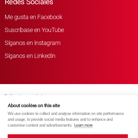
Redes Sociales
Me gusta en Facebook
Suscríbase en YouTube
Síganos en Instagram
Síganos en LinkedIn
Política de privacidad
Business Partner Privacy
About cookies on this site
We use cookies to collect and analyse information on site performance
Política De Cookies
and usage, to provide social media features and to enhance and
Modern Slavery Act Policy
customise content and advertisements.
Learn more
Imprint