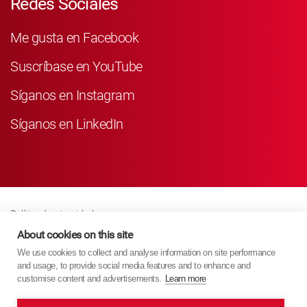
Redes Sociales
Me gusta en Facebook
Suscríbase en YouTube
Síganos en Instagram
Síganos en LinkedIn
Política de privacidad
Business Partner Privacy
About cookies on this site
We use cookies to collect and analyse information on site performance
Política De Cookies
and usage, to provide social media features and to enhance and
Modern Slavery Act Policy
customise content and advertisements.
Learn more
Imprint