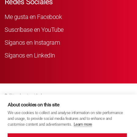
Redes Sociales
Me gusta en Facebook
Suscríbase en YouTube
Síganos en Instagram
Síganos en LinkedIn
Política de privacidad
Business Partner Privacy
About cookies on this site
We use cookies to collect and analyse information on site performance
Política De Cookies
and usage, to provide social media features and to enhance and
Modern Slavery Act Policy
customise content and advertisements.
Learn more
Imprint