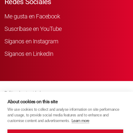
Redes Sociales
Me gusta en Facebook
Suscríbase en YouTube
Síganos en Instagram
Síganos en LinkedIn
Política de privacidad
Business Partner Privacy
About cookies on this site
We use cookies to collect and analyse information on site performance
Política De Cookies
and usage, to provide social media features and to enhance and
Modern Slavery Act Policy
customise content and advertisements.
Learn more
Imprint