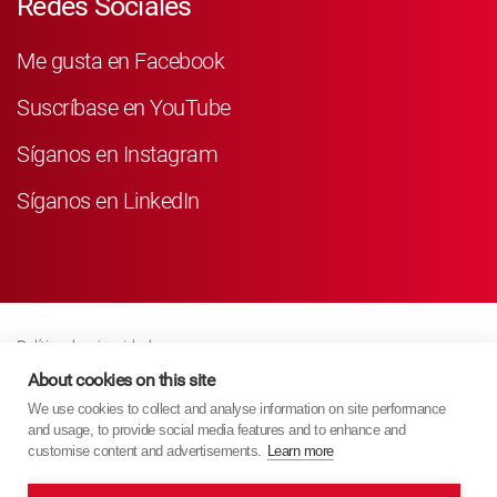
Redes Sociales
Me gusta en Facebook
Suscríbase en YouTube
Síganos en Instagram
Síganos en LinkedIn
Política de privacidad
Business Partner Privacy
About cookies on this site
We use cookies to collect and analyse information on site performance
Política De Cookies
and usage, to provide social media features and to enhance and
Modern Slavery Act Policy
customise content and advertisements.
Learn more
Imprint