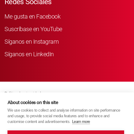
Redes Sociales
Me gusta en Facebook
Suscríbase en YouTube
Síganos en Instagram
Síganos en LinkedIn
Política de privacidad
Business Partner Privacy
About cookies on this site
We use cookies to collect and analyse information on site performance
Política De Cookies
and usage, to provide social media features and to enhance and
Modern Slavery Act Policy
customise content and advertisements.
Learn more
Imprint