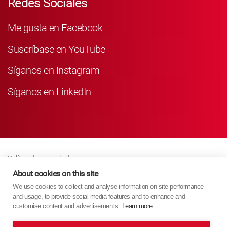
Redes Sociales
Me gusta en Facebook
Suscríbase en YouTube
Síganos en Instagram
Síganos en LinkedIn
Política de privacidad
Business Partner Privacy
About cookies on this site
We use cookies to collect and analyse information on site performance
Política De Cookies
and usage, to provide social media features and to enhance and
Modern Slavery Act Policy
customise content and advertisements.
Learn more
Imprint