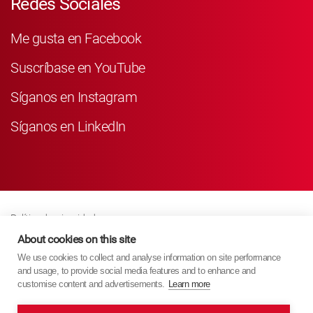
Redes Sociales
Me gusta en Facebook
Suscríbase en YouTube
Síganos en Instagram
Síganos en LinkedIn
Política de privacidad
Business Partner Privacy
About cookies on this site
We use cookies to collect and analyse information on site performance
Política De Cookies
and usage, to provide social media features and to enhance and
Modern Slavery Act Policy
customise content and advertisements.
Learn more
Imprint