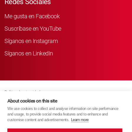
Redes Sociales
Me gusta en Facebook
Suscríbase en YouTube
Síganos en Instagram
Síganos en LinkedIn
Política de privacidad
Business Partner Privacy
About cookies on this site
We use cookies to collect and analyse information on site performance
Política De Cookies
and usage, to provide social media features and to enhance and
Modern Slavery Act Policy
customise content and advertisements.
Learn more
Imprint