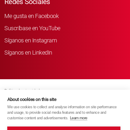
Redes Sociales
Me gusta en Facebook
Suscríbase en YouTube
Síganos en Instagram
Síganos en LinkedIn
Política de privacidad
Business Partner Privacy
About cookies on this site
We use cookies to collect and analyse information on site performance
Política De Cookies
and usage, to provide social media features and to enhance and
Modern Slavery Act Policy
customise content and advertisements.
Learn more
Imprint