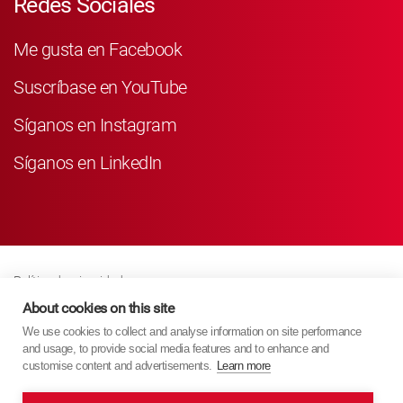
Redes Sociales
Me gusta en Facebook
Suscríbase en YouTube
Síganos en Instagram
Síganos en LinkedIn
Política de privacidad
Business Partner Privacy
About cookies on this site
We use cookies to collect and analyse information on site performance
Política De Cookies
and usage, to provide social media features and to enhance and
Modern Slavery Act Policy
customise content and advertisements.
Learn more
Imprint