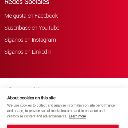
Redes Sociales
Me gusta en Facebook
Suscríbase en YouTube
Síganos en Instagram
Síganos en LinkedIn
Política de privacidad
Business Partner Privacy
About cookies on this site
We use cookies to collect and analyse information on site performance
Política De Cookies
and usage, to provide social media features and to enhance and
Modern Slavery Act Policy
customise content and advertisements.
Learn more
Imprint