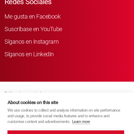
Redes Sociales
Me gusta en Facebook
Suscríbase en YouTube
Síganos en Instagram
Síganos en LinkedIn
Política de privacidad
Business Partner Privacy
About cookies on this site
We use cookies to collect and analyse information on site performance
Política De Cookies
and usage, to provide social media features and to enhance and
Modern Slavery Act Policy
customise content and advertisements.
Learn more
Imprint