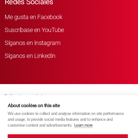
Redes Sociales
Me gusta en Facebook
Suscríbase en YouTube
Síganos en Instagram
Síganos en LinkedIn
Política de privacidad
Business Partner Privacy
About cookies on this site
We use cookies to collect and analyse information on site performance
Política De Cookies
and usage, to provide social media features and to enhance and
Modern Slavery Act Policy
customise content and advertisements.
Learn more
Imprint