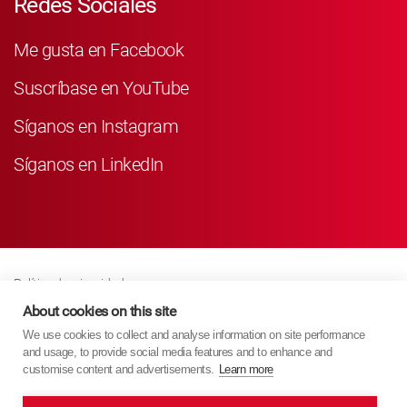
Redes Sociales
Me gusta en Facebook
Suscríbase en YouTube
Síganos en Instagram
Síganos en LinkedIn
Política de privacidad
Business Partner Privacy
About cookies on this site
We use cookies to collect and analyse information on site performance
Política De Cookies
and usage, to provide social media features and to enhance and
Modern Slavery Act Policy
customise content and advertisements.
Learn more
Imprint