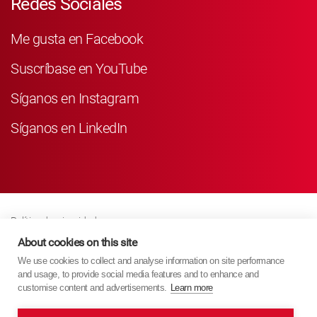
Redes Sociales
Me gusta en Facebook
Suscríbase en YouTube
Síganos en Instagram
Síganos en LinkedIn
Política de privacidad
Business Partner Privacy
About cookies on this site
We use cookies to collect and analyse information on site performance
Política De Cookies
and usage, to provide social media features and to enhance and
Modern Slavery Act Policy
customise content and advertisements.
Learn more
Imprint