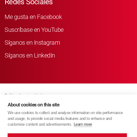
Redes Sociales
Me gusta en Facebook
Suscríbase en YouTube
Síganos en Instagram
Síganos en LinkedIn
Política de privacidad
Business Partner Privacy
About cookies on this site
We use cookies to collect and analyse information on site performance
Política De Cookies
and usage, to provide social media features and to enhance and
Modern Slavery Act Policy
customise content and advertisements.
Learn more
Imprint