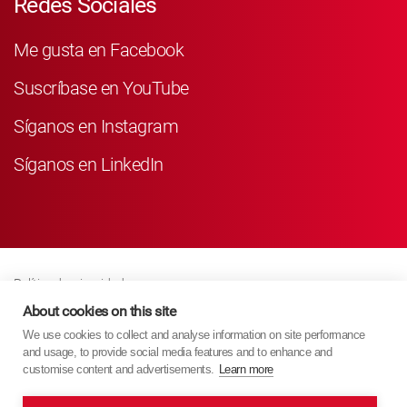
Redes Sociales
Me gusta en Facebook
Suscríbase en YouTube
Síganos en Instagram
Síganos en LinkedIn
Política de privacidad
Business Partner Privacy
About cookies on this site
We use cookies to collect and analyse information on site performance
Política De Cookies
and usage, to provide social media features and to enhance and
Modern Slavery Act Policy
customise content and advertisements.
Learn more
Imprint