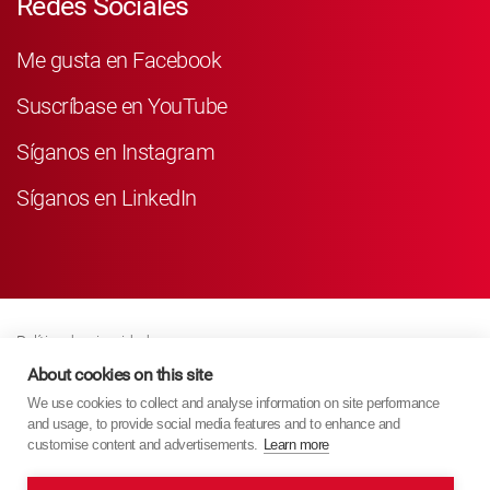
Redes Sociales
Me gusta en Facebook
Suscríbase en YouTube
Síganos en Instagram
Síganos en LinkedIn
Política de privacidad
Business Partner Privacy
About cookies on this site
We use cookies to collect and analyse information on site performance
Política De Cookies
and usage, to provide social media features and to enhance and
Modern Slavery Act Policy
customise content and advertisements.
Learn more
Imprint