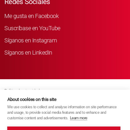
Redes Sociales
Me gusta en Facebook
Suscríbase en YouTube
Síganos en Instagram
Síganos en LinkedIn
Política de privacidad
Business Partner Privacy
About cookies on this site
We use cookies to collect and analyse information on site performance
Política De Cookies
and usage, to provide social media features and to enhance and
Modern Slavery Act Policy
customise content and advertisements.
Learn more
Imprint