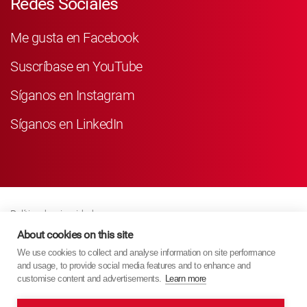
Redes Sociales
Me gusta en Facebook
Suscríbase en YouTube
Síganos en Instagram
Síganos en LinkedIn
Política de privacidad
Business Partner Privacy
About cookies on this site
We use cookies to collect and analyse information on site performance
Política De Cookies
and usage, to provide social media features and to enhance and
Modern Slavery Act Policy
customise content and advertisements.
Learn more
Imprint