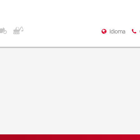
EK, s.r.o.
Idioma