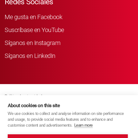
Redes Sociales
Me gusta en Facebook
Suscríbase en YouTube
Síganos en Instagram
Síganos en LinkedIn
Política de privacidad
Business Partner Privacy
About cookies on this site
We use cookies to collect and analyse information on site performance
Política De Cookies
and usage, to provide social media features and to enhance and
Modern Slavery Act Policy
customise content and advertisements.
Learn more
Imprint