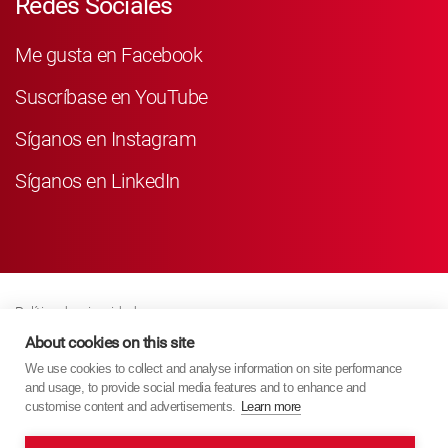
Redes Sociales
Me gusta en Facebook
Suscríbase en YouTube
Síganos en Instagram
Síganos en LinkedIn
Política de privacidad
Business Partner Privacy
About cookies on this site
We use cookies to collect and analyse information on site performance
Política De Cookies
and usage, to provide social media features and to enhance and
Modern Slavery Act Policy
customise content and advertisements.
Learn more
Imprint